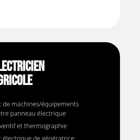
lectricien
gricole
 de machines/équipements
otre panneau électrique
ventif et thermographie
électrique de génératrice