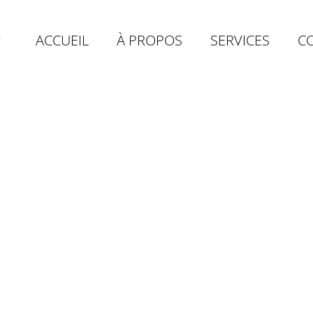
ACCUEIL
À PROPOS
SERVICES
C
'ont plus
our nous