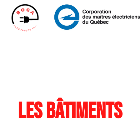
Les bâtiments
n
aucun secret p