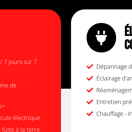
É
C
 7 jours sur 7
Dépannage d'
Éclairage d'
tème de
Réaménageme
Entretien pré
s+
Chauffage - I
cule électrique
fuite à la terre