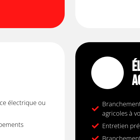
É
A
ce électrique ou
Branchement
agricoles à v
pements
Entretien pré
Branchement 