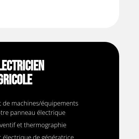
lectricien
gricole
 de machines/équipements
otre panneau électrique
ventif et thermographie
électrique de génératrice