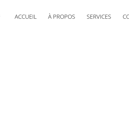
ACCUEIL
À PROPOS
SERVICES
C
'ont plus
our nous