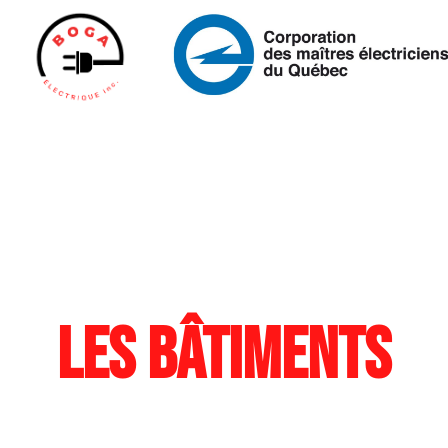
Les bâtiments
n
aucun secret p