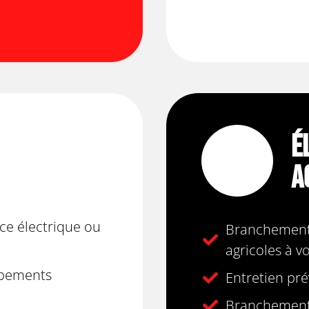
É
A
ce électrique ou
Branchement
agricoles à v
pements
Entretien pré
Branchement 