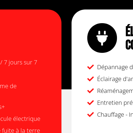
É
C
 7 jours sur 7
Dépannage d'
Éclairage d'
tème de
Réaménageme
Entretien pré
s+
Chauffage - I
cule électrique
fuite à la terre