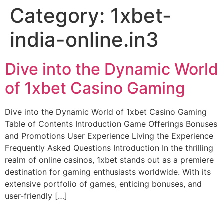
Category:
1xbet-
india-online.in3
Dive into the Dynamic World
of 1xbet Casino Gaming
Dive into the Dynamic World of 1xbet Casino Gaming
Table of Contents Introduction Game Offerings Bonuses
and Promotions User Experience Living the Experience
Frequently Asked Questions Introduction In the thrilling
realm of online casinos, 1xbet stands out as a premiere
destination for gaming enthusiasts worldwide. With its
extensive portfolio of games, enticing bonuses, and
user-friendly […]