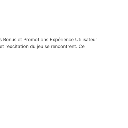
 Bonus et Promotions Expérience Utilisateur
t l’excitation du jeu se rencontrent. Ce