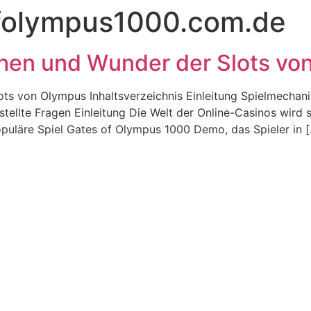
folympus1000.com.de
then und Wunder der Slots vo
ts von Olympus Inhaltsverzeichnis Einleitung Spielmecha
estellte Fragen Einleitung Die Welt der Online-Casinos wir
populäre Spiel Gates of Olympus 1000 Demo, das Spieler in 