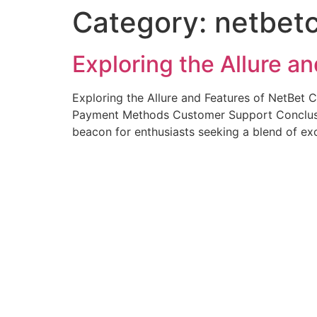
Category:
netbetc
Exploring the Allure a
Exploring the Allure and Features of NetBet
Payment Methods Customer Support Conclusion
beacon for enthusiasts seeking a blend of ex