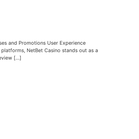
uses and Promotions User Experience
platforms, NetBet Casino stands out as a
eview […]