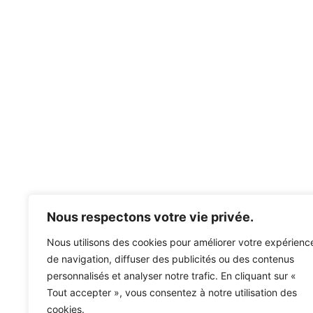
Nous respectons votre vie privée.
Nous utilisons des cookies pour améliorer votre expérienc
de navigation, diffuser des publicités ou des contenus
personnalisés et analyser notre trafic. En cliquant sur «
Tout accepter », vous consentez à notre utilisation des
cookies.