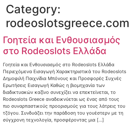
Category:
rodeoslotsgreece.co
Γοητεία και Ενθουσιασμός
στο Rodeoslots Ελλάδα
Γοητεία και Ενθουσιασμός στο Rodeoslots Ελλάδα
Περιεχόμενα Εισαγωγή Χαρακτηριστικά του Rodeoslots
Δημοφιλή Παιχνίδια Μπόνους και Προσφορές Συχνές
Ερωτήσεις Εισαγωγή Καθώς η βιομηχανία των
διαδικτυακών καζίνο συνεχίζει να επεκτείνεται, το
Rodeoslots Greece αναδεικνύεται ως ένας από τους
πιο συναρπαστικούς προορισμούς για τους λάτρεις του
τζόγου. Συνδυάζει την παράδοση του γουέστερν με τη
σύγχρονη τεχνολογία, προσφέροντας μια […]