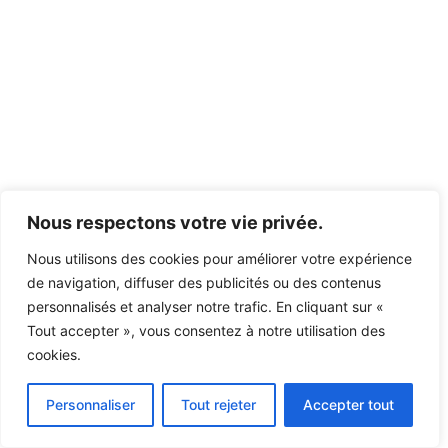
Nous respectons votre vie privée.
Nous utilisons des cookies pour améliorer votre expérience
de navigation, diffuser des publicités ou des contenus
personnalisés et analyser notre trafic. En cliquant sur «
Tout accepter », vous consentez à notre utilisation des
cookies.
Personnaliser
Tout rejeter
Accepter tout