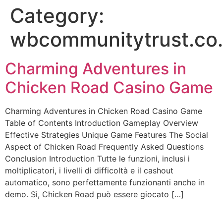
Category:
wbcommunitytrust.co
Charming Adventures in
Chicken Road Casino Game
Charming Adventures in Chicken Road Casino Game
Table of Contents Introduction Gameplay Overview
Effective Strategies Unique Game Features The Social
Aspect of Chicken Road Frequently Asked Questions
Conclusion Introduction Tutte le funzioni, inclusi i
moltiplicatori, i livelli di difficoltà e il cashout
automatico, sono perfettamente funzionanti anche in
demo. Sì, Chicken Road può essere giocato […]