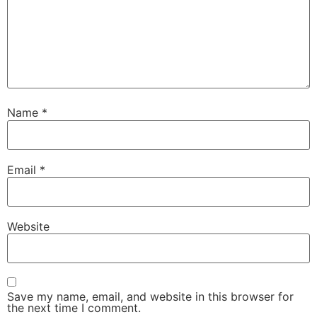
Name
*
Email
*
Website
Save my name, email, and website in this browser for
the next time I comment.