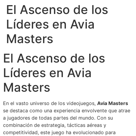
El Ascenso de los
Líderes en Avia
Masters
El Ascenso de los
Líderes en Avia
Masters
En el vasto universo de los videojuegos,
Avia Masters
se destaca como una experiencia envolvente que atrae
a jugadores de todas partes del mundo. Con su
combinación de estrategia, tácticas aéreas y
competitividad, este juego ha evolucionado para