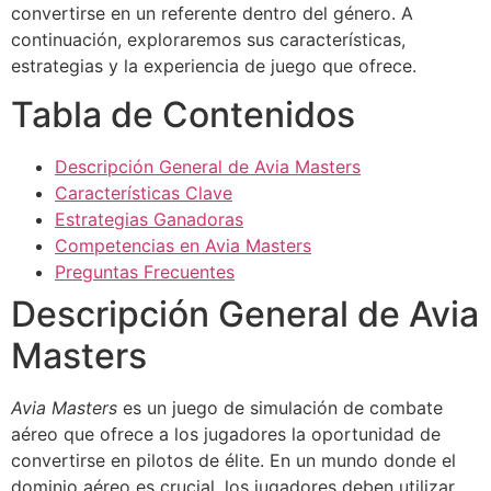
convertirse en un referente dentro del género. A
continuación, exploraremos sus características,
estrategias y la experiencia de juego que ofrece.
Tabla de Contenidos
Descripción General de Avia Masters
Características Clave
Estrategias Ganadoras
Competencias en Avia Masters
Preguntas Frecuentes
Descripción General de Avia
Masters
Avia Masters
es un juego de simulación de combate
aéreo que ofrece a los jugadores la oportunidad de
convertirse en pilotos de élite. En un mundo donde el
dominio aéreo es crucial, los jugadores deben utilizar