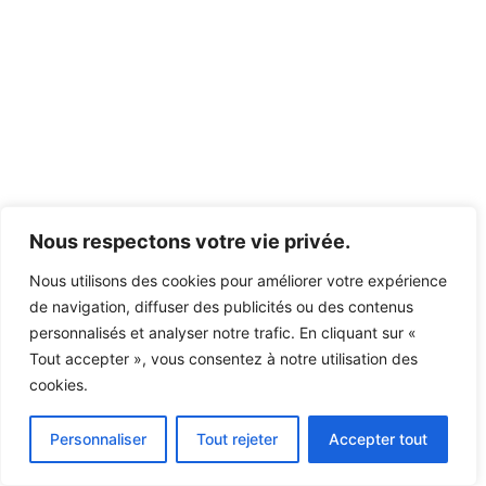
Nous respectons votre vie privée.
Nous utilisons des cookies pour améliorer votre expérience
de navigation, diffuser des publicités ou des contenus
personnalisés et analyser notre trafic. En cliquant sur «
Tout accepter », vous consentez à notre utilisation des
cookies.
Personnaliser
Tout rejeter
Accepter tout