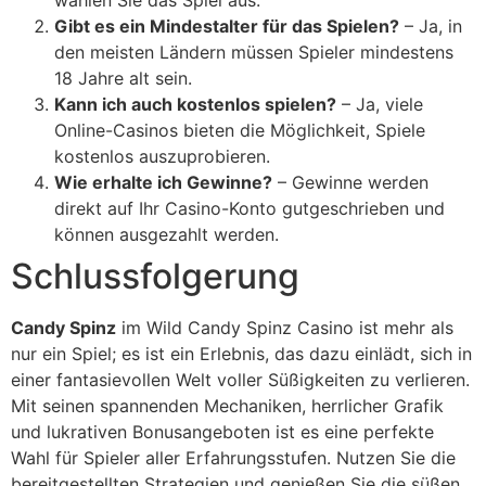
Gibt es ein Mindestalter für das Spielen?
– Ja, in
den meisten Ländern müssen Spieler mindestens
18 Jahre alt sein.
Kann ich auch kostenlos spielen?
– Ja, viele
Online-Casinos bieten die Möglichkeit, Spiele
kostenlos auszuprobieren.
Wie erhalte ich Gewinne?
– Gewinne werden
direkt auf Ihr Casino-Konto gutgeschrieben und
können ausgezahlt werden.
Schlussfolgerung
Candy Spinz
im Wild Candy Spinz Casino ist mehr als
nur ein Spiel; es ist ein Erlebnis, das dazu einlädt, sich in
einer fantasievollen Welt voller Süßigkeiten zu verlieren.
Mit seinen spannenden Mechaniken, herrlicher Grafik
und lukrativen Bonusangeboten ist es eine perfekte
Wahl für Spieler aller Erfahrungsstufen. Nutzen Sie die
bereitgestellten Strategien und genießen Sie die süßen