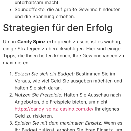
unterhaltsam macht.
Soundeffekte, die auf große Gewinne hindeuten
und die Spannung erhöhen.
Strategien für den Erfolg
Um in
Candy Spinz
erfolgreich zu sein, ist es wichtig,
einige Strategien zu berücksichtigen. Hier sind einige
Tipps, die Ihnen helfen können, Ihre Gewinnchancen zu
maximieren:
Setzen Sie sich ein Budget:
Bestimmen Sie im
Voraus, wie viel Geld Sie ausgeben möchten und
halten Sie sich daran.
Nutzen Sie Freispiele:
Halten Sie Ausschau nach
Angeboten, die Freispiele bieten, um nicht
https://candy-spinz-casino.com.de/
Ihr eigenes
Geld zu riskieren.
Spielen Sie mit dem maximalen Einsatz:
Wenn es
Ihr Budget zulässt, erhöhen Sie Ihren Einsatz, um