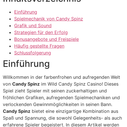
Einführung
Spielmechanik von Candy Spinz
Grafik und Sound
Strategien für den Erfolg
Bonusangebote und Freispiele
Häufig gestellte Fragen
Schlussfolgerung
Einführung
Willkommen in der farbenfrohen und aufregenden Welt
von
Candy Spinz
im Wild Candy Spinz Casino! Dieses
Spiel zieht Spieler mit seinen zuckerhaltigen und
fröhlichen Grafiken, aufregenden Spielmechaniken und
verlockenden Gewinnmöglichkeiten in seinen Bann.
Candy Spinz
bietet eine einzigartige Kombination aus
Spaß und Spannung, die sowohl Gelegenheits- als auch
erfahrene Spieler begeistert. In diesem Artikel werden