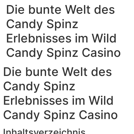
Die bunte Welt des
Candy Spinz
Erlebnisses im Wild
Candy Spinz Casino
Die bunte Welt des
Candy Spinz
Erlebnisses im Wild
Candy Spinz Casino
Inhaltsverzeichnis