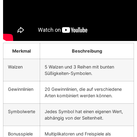
Merkmal
Beschreibung
Walzen
5 Walzen und 3 Reihen mit bunten
Süßigkeiten-Symbolen.
Gewinnlinien
20 Gewinnlinien, die auf verschiedene
Arten kombiniert werden können.
Symbolwerte
Jedes Symbol hat einen eigenen Wert,
abhängig von der Seltenheit.
Bonusspiele
Multiplikatoren und Freispiele als