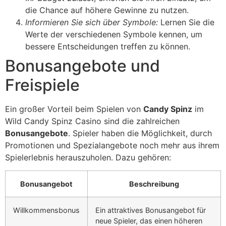
die Chance auf höhere Gewinne zu nutzen.
Informieren Sie sich über Symbole:
Lernen Sie die
Werte der verschiedenen Symbole kennen, um
bessere Entscheidungen treffen zu können.
Bonusangebote und
Freispiele
Ein großer Vorteil beim Spielen von
Candy Spinz
im
Wild Candy Spinz Casino sind die zahlreichen
Bonusangebote
. Spieler haben die Möglichkeit, durch
Promotionen und Spezialangebote noch mehr aus ihrem
Spielerlebnis herauszuholen. Dazu gehören:
Bonusangebot
Beschreibung
Willkommensbonus
Ein attraktives Bonusangebot für
neue Spieler, das einen höheren