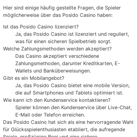
Hier sind einige häufig gestellte Fragen, die Spieler
möglicherweise über das Posido Casino haben:
Ist das Posido Casino lizenziert?
Ja, das Posido Casino ist lizenziert und reguliert,
was für einen sicheren Spielbetrieb sorgt.
Welche Zahlungsmethoden werden akzeptiert?
Das Casino akzeptiert verschiedene
Zahlungsmethoden, darunter Kreditkarten, E-
Wallets und Banküberweisungen.
Gibt es ein Mobilangebot?
Ja, das Posido Casino bietet eine mobile Version,
die auf Smartphones und Tablets optimiert ist.
Wie kann ich den Kundenservice kontaktieren?
Spieler können den Kundenservice über Live-Chat,
E-Mail oder Telefon erreichen.
Das Posido Casino hat sich als eine hervorragende Wahl
für Glücksspielenthusiasten etabliert, die aufregende
Spiele, großzügige Boni und eine sichere