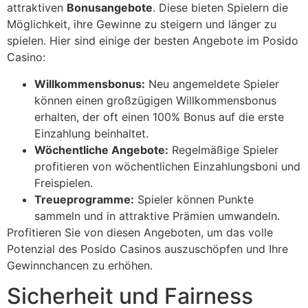
attraktiven
Bonusangebote
. Diese bieten Spielern die
Möglichkeit, ihre Gewinne zu steigern und länger zu
spielen. Hier sind einige der besten Angebote im Posido
Casino:
Willkommensbonus:
Neu angemeldete Spieler
können einen großzügigen Willkommensbonus
erhalten, der oft einen 100% Bonus auf die erste
Einzahlung beinhaltet.
Wöchentliche Angebote:
Regelmäßige Spieler
profitieren von wöchentlichen Einzahlungsboni und
Freispielen.
Treueprogramme:
Spieler können Punkte
sammeln und in attraktive Prämien umwandeln.
Profitieren Sie von diesen Angeboten, um das volle
Potenzial des Posido Casinos auszuschöpfen und Ihre
Gewinnchancen zu erhöhen.
Sicherheit und Fairness