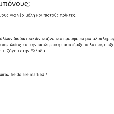
μπόνους;
ους για νέα μέλη και πιστούς παίκτες.
άλλων διαδικτυακών καζίνο και προσφέρει μια ολοκληρωμέ
ασφαλείας και την εκπληκτική υποστήριξη πελατών, η εξε
ου τζόγου στην Ελλάδα.
uired fields are marked
*