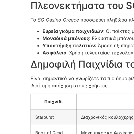
Πλεονεκτήματα του S
Το
SG Casino Greece
προσφέρει πληθώρα πλε
Ευρεία γκάμα παιχνιδιών
: Οι παίκτες
Μοναδικά μπόνους
: Ελκυστικά μπόνο
Υποστήριξη πελατών
: Άμεση εξυπηρέτ
Ασφάλεια
: Χρήση τελευταίας τεχνολο
Δημοφιλή Παιχνίδια τ
Είναι σημαντικό να γνωρίζετε τα πιο δημοφι
ιδιαίτερη απήχηση στους χρήστες.
Παιχνίδι
Starburst
Διαχρονικός κουλοχέρης 
Book of Dead
Μαγευτικός κουλοχέρης μ