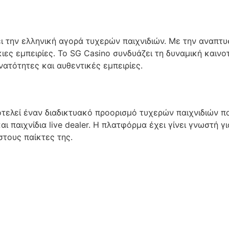
ι την ελληνική αγορά τυχερών παιχνιδιών. Με την αναπτ
κιες εμπειρίες. Το SG Casino συνδυάζει τη δυναμική καινο
ατότητες και αυθεντικές εμπειρίες.
ποτελεί έναν διαδικτυακό προορισμό τυχερών παιχνιδιών π
ι παιχνίδια live dealer. Η πλατφόρμα έχει γίνει γνωστή γ
στους παίκτες της.