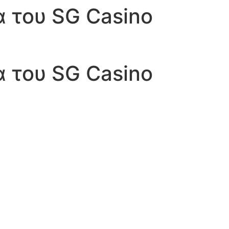
 του SG Casino
 του SG Casino